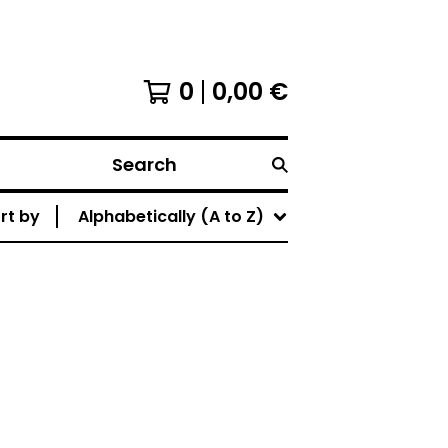
0
0,00
€
Search
rt by
Alphabetically (A to Z)