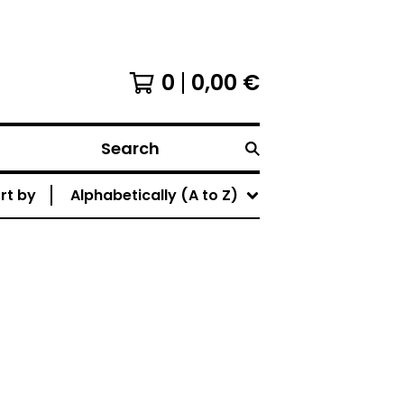
0
0,00
€
Search
rt by
Alphabetically (A to Z)