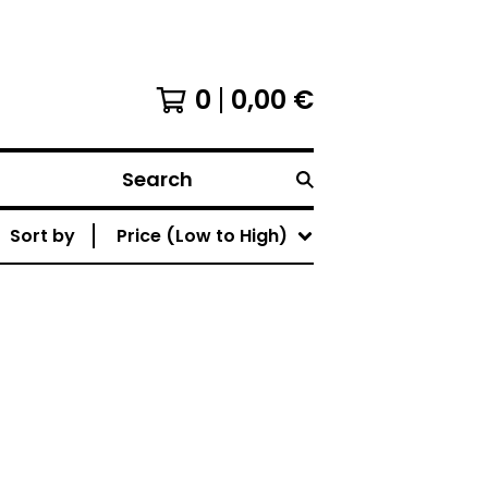
0
0,00
€
Search
Sort by
Price (Low to High)