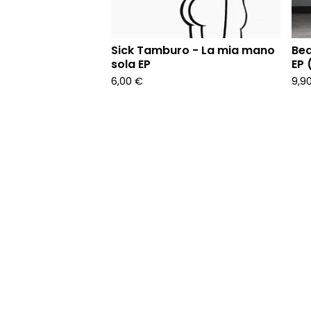
Sick Tamburo - La mia mano
Bea
sola EP
EP 
6,00
€
9,9