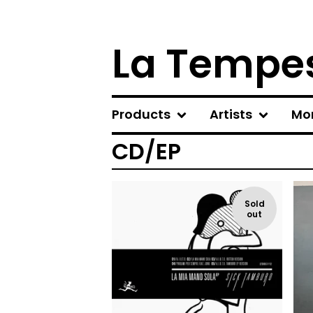
La Tempes
Products
Artists
Mo
CD/EP
Sold
out