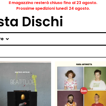
Il magazzino resterà chiuso fino al 23 agosto.
Prossime spedizioni lunedì 24 agosto.
ta Dischi
re