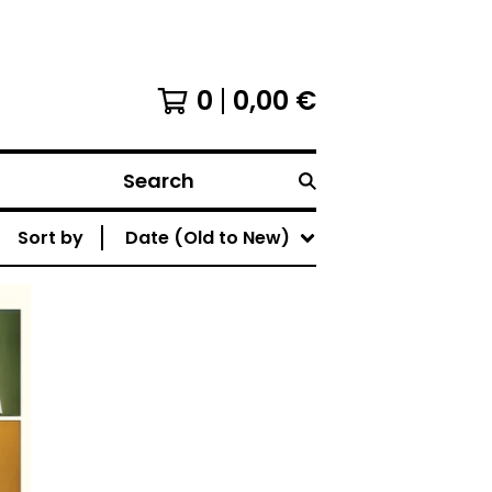
0
0,00
€
Search
Sort by
Date (Old to New)