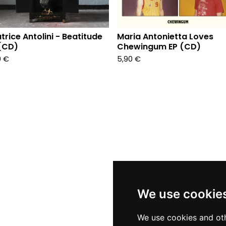
trice Antolini - Beatitude
Maria Antonietta Loves
(CD)
Chewingum EP (CD)
0
€
5,90
€
We use cookie
We use cookies and oth