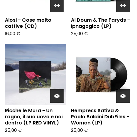
Alosi - Cose molto
Al Doum & The Faryds -
cattive (CD)
Ipnagogico (LP)
16,00
€
25,00
€
Ricche le Mura - Un
Hempress Sativa &
ragno, il suo uovo e noi
Paolo Baldini DubFiles -
dentro (LP RED VINYL)
Woman (LP)
25,00
€
25,00
€