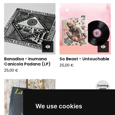
Banadisa - Inumana
So Beast - Untouchable
Canicola Padana (LP)
25,00
€
25,00
€
Coming
soon
We use cookies