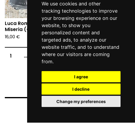
We use cookies and other
tracking technologies to improve
your browsing experience on our
Luca Romagnoli - La
The Van Pelt - Remain
website, to show you
Miseria (CD)
Obscure (LP)
personalized content and
16,00
€
25,00
€
targeted ads, to analyze our
website traffic, and to understand
where our visitors are coming
1
…
3
4
5
from.
I agree
I decline
Change my preferences