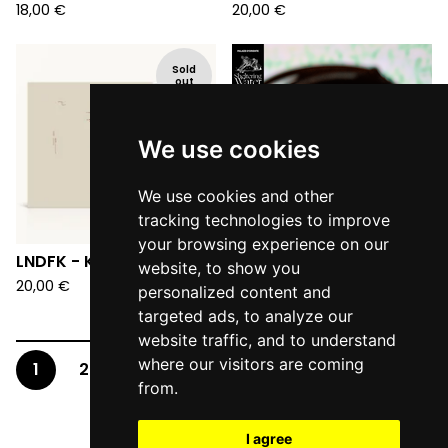
18,00
€
20,00
€
Sold
out
We use cookies
We use cookies and other
tracking technologies to improve
your browsing experience on our
LNDFK - Kuni (LP)
Palazzi D'Oriente -
website, to show you
Sheltering Water (LP)
20,00
€
personalized content and
20,00
€
targeted ads, to analyze our
website traffic, and to understand
where our visitors are coming
1
2
from.
I agree