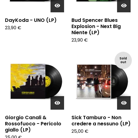
DayKoda - UNO (LP)
Bud Spencer Blues
Explosion - Next Big
23,90
€
Niente (LP)
23,90
€
Sold
out
Giorgio Canali &
Sick Tamburo - Non
Rossofuoco - Pericolo
credere a nessuno (LP)
giallo (LP)
25,00
€
25,00
€