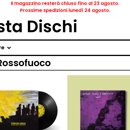
Il magazzino resterà chiuso fino al 23 agosto.
Prossime spedizioni lunedì 24 agosto.
ta Dischi
re
 Rossofuoco