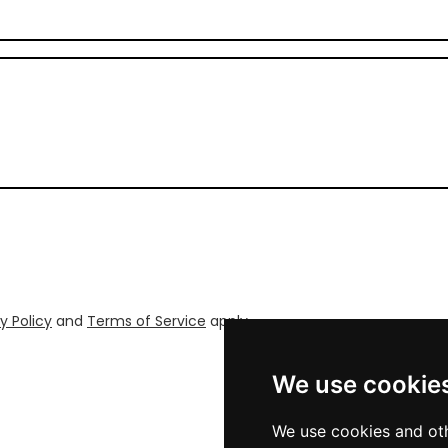
y Policy
and
Terms of Service
apply.
We use cookie
We use cookies and oth