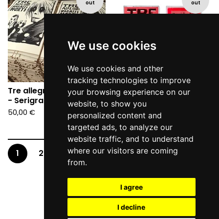
out
out
We use cookies
We use cookies and other
tracking technologies to improve
Tre allegri ragazzi morti
Tre allegri ragazzi morti
your browsing experience on our
- Serigrafia 1994
- Mondo Naïf (MC
website, to show you
2024)
50,00
€
personalized content and
13,90
€
targeted ads, to analyze our
website traffic, and to understand
where our visitors are coming
1
2
3
…
5
from.
I agree
I decline