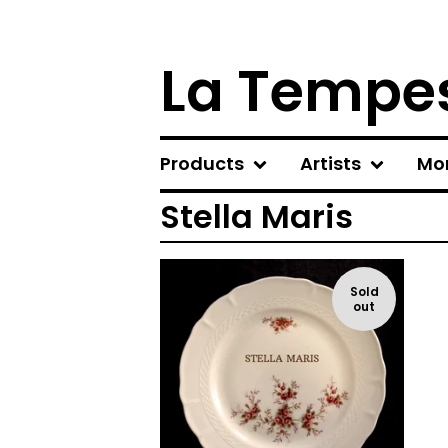
La Tempes
Products
Artists
Mo
Stella Maris
Sold
out