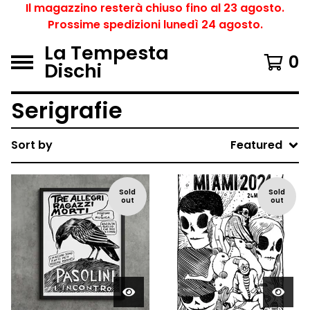
Il magazzino resterà chiuso fino al 23 agosto.
Prossime spedizioni lunedì 24 agosto.
La Tempesta
0
Dischi
Serigrafie
Sort by
Featured
Sold
Sold
out
out