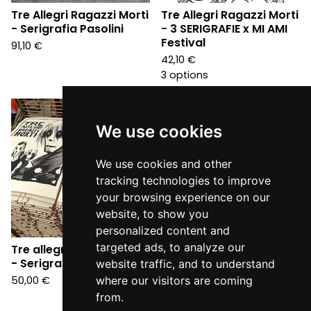
Tre Allegri Ragazzi Morti
Tre Allegri Ragazzi Morti
- Serigrafia Pasolini
- 3 SERIGRAFIE x MI AMI
Festival
91,10
€
42,10
€
3 options
Sold
out
We use cookies
We use cookies and other
tracking technologies to improve
your browsing experience on our
website, to show you
personalized content and
targeted ads, to analyze our
Tre allegri ragazzi morti
- Serigrafia 1994
website traffic, and to understand
50,00
€
where our visitors are coming
from.