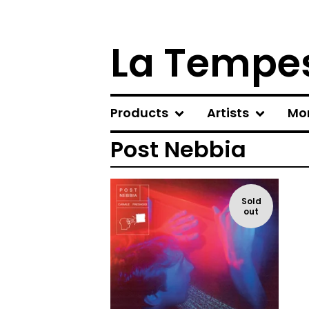
La Tempes
Products
Artists
Mo
Post Nebbia
Sold
out