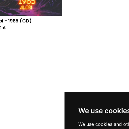
si - 1985 (CD)
90
€
We use cookie
We use cookies and oth