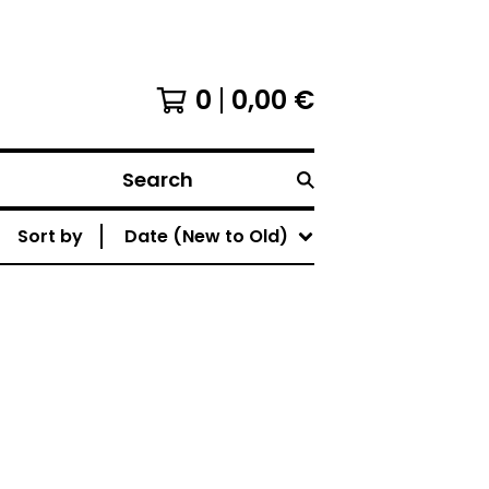
0
0,00
€
Search
Sort by
Date (New to Old)