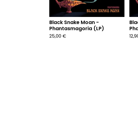
Black Snake Moan -
Bla
Phantasmagoria (LP)
Ph
25,00
€
12,