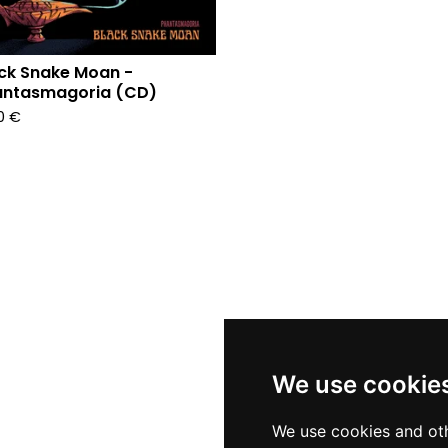
ck Snake Moan -
antasmagoria (CD)
90
€
We use cookie
We use cookies and oth