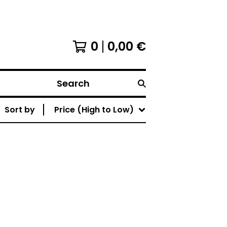
0
0,00
€
Search
Sort by
Price (High to Low)