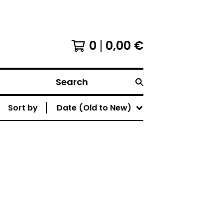
0
0,00
€
Search
Sort by
Date (Old to New)