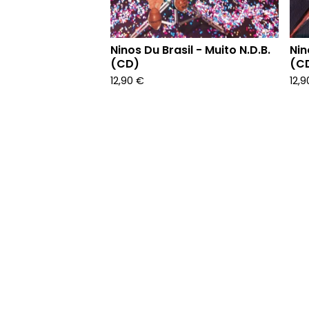
Ninos Du Brasil - Muito N.D.B.
Nin
(CD)
(C
12,90
€
12,