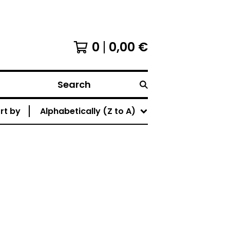
0
0,00
€
Search
rt by
Alphabetically (Z to A)