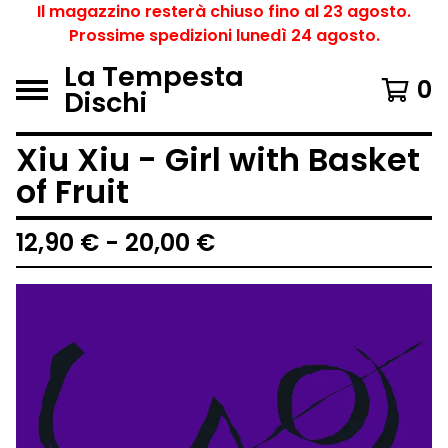
Il magazzino resterà chiuso fino al 23 agosto.
Prossime spedizioni lunedì 24 agosto.
La Tempesta
0
Dischi
Xiu Xiu - Girl with Basket
of Fruit
12,90
€
- 20,00
€