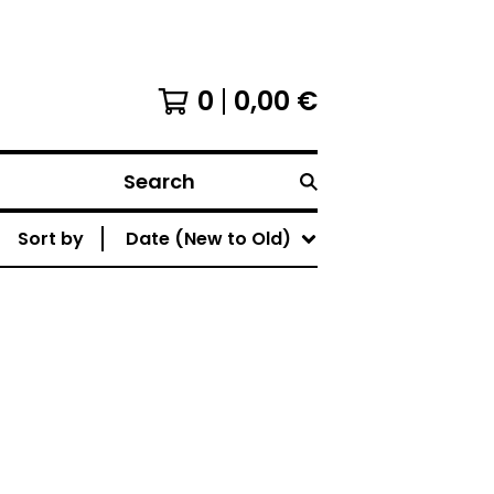
0
0,00
€
Search
Sort by
Date (New to Old)