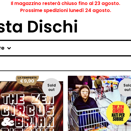
Il magazzino resterà chiuso fino al 23 agosto.
Prossime spedizioni lunedì 24 agosto.
ta Dischi
re
Sold
Sol
out
out