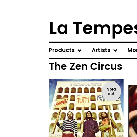
La Tempes
Products
Artists
Mo
The Zen Circus
Sold
out