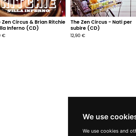
 Zen Circus & Brian Ritchie
The Zen Circus - Nati per
illa Inferno (CD)
subire (CD)
0
€
12,90
€
We use cookie
We use cookies and oth