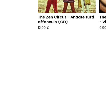
The Zen Circus - Andate tutti
The
affanculo (CD)
- V
12,90
€
9,9