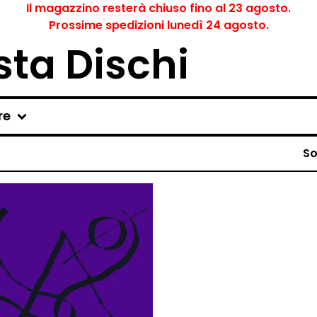
Il magazzino resterà chiuso fino al 23 agosto.
Prossime spedizioni lunedì 24 agosto.
ta Dischi
re
So