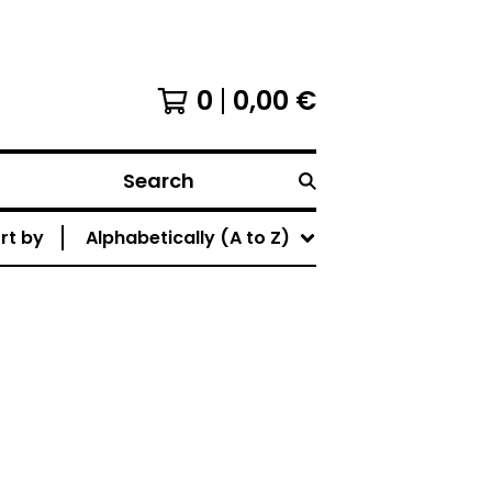
0
0,00
€
Search
rt by
Alphabetically (A to Z)