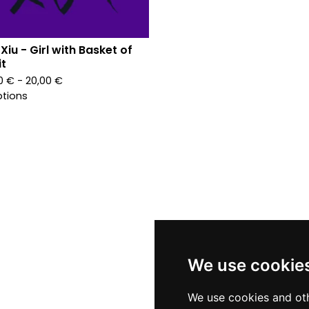
 Xiu - Girl with Basket of
it
90
€
- 20,00
€
ptions
We use cookie
We use cookies and oth