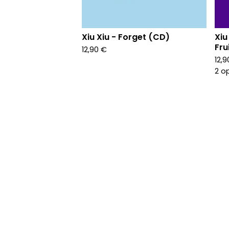
Xiu Xiu - Forget (CD)
Xiu
Fru
12,90
€
12,
2 o