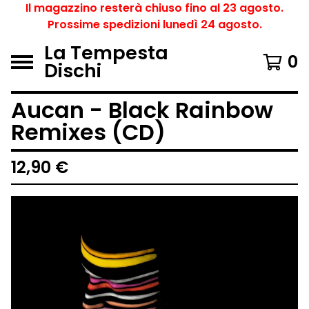
Il magazzino resterà chiuso fino al 23 agosto.
Prossime spedizioni lunedì 24 agosto.
La Tempesta
0
Dischi
Aucan - Black Rainbow
Remixes (CD)
12,90
€