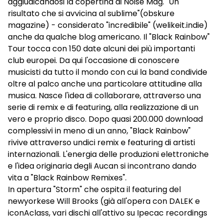
aggiudicandosi la copertina di Noise Mag. "Un
risultato che si avvicina al sublime"(obskure
magazine) - considerato "incredibile" (welikeit.indie)
anche da qualche blog americano. Il "Black Rainbow"
Tour tocca con 150 date alcuni dei più importanti
club europei. Da qui l'occasione di conoscere
musicisti da tutto il mondo con cui la band condivide
oltre al palco anche una particolare attitudine alla
musica. Nasce l'idea di collaborare, attraverso una
serie di remix e di featuring, alla realizzazione di un
vero e proprio disco. Dopo quasi 200.000 download
complessivi in meno di un anno, "Black Rainbow"
rivive attraverso undici remix e featuring di artisti
internazionali. L'energia delle produzioni elettroniche
e l'idea originaria degli Aucan si incontrano dando
vita a "Black Rainbow Remixes".
In apertura "Storm" che ospita il featuring del
newyorkese Will Brooks (già all'opera con DALEK e
iconAclass, vari dischi all'attivo su Ipecac recordings