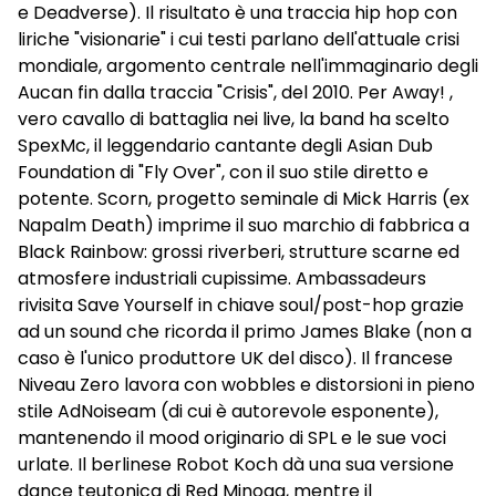
e Deadverse). Il risultato è una traccia hip hop con
liriche "visionarie" i cui testi parlano dell'attuale crisi
mondiale, argomento centrale nell'immaginario degli
Aucan fin dalla traccia "Crisis", del 2010. Per Away! ,
vero cavallo di battaglia nei live, la band ha scelto
SpexMc, il leggendario cantante degli Asian Dub
Foundation di "Fly Over", con il suo stile diretto e
potente. Scorn, progetto seminale di Mick Harris (ex
Napalm Death) imprime il suo marchio di fabbrica a
Black Rainbow: grossi riverberi, strutture scarne ed
atmosfere industriali cupissime. Ambassadeurs
rivisita Save Yourself in chiave soul/post-hop grazie
ad un sound che ricorda il primo James Blake (non a
caso è l'unico produttore UK del disco). Il francese
Niveau Zero lavora con wobbles e distorsioni in pieno
stile AdNoiseam (di cui è autorevole esponente),
mantenendo il mood originario di SPL e le sue voci
urlate. Il berlinese Robot Koch dà una sua versione
dance teutonica di Red Minoga, mentre il