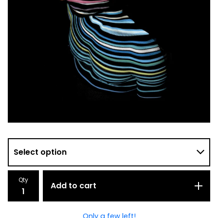
Qty
Add to cart
Only a few left!