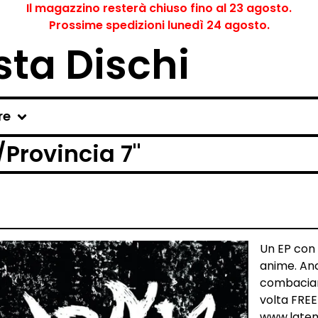
Il magazzino resterà chiuso fino al 23 agosto.
Prossime spedizioni lunedì 24 agosto.
ta Dischi
re
Provincia 7"
Un EP con 
anime. Anc
combaciare
volta FRE
www.latemp