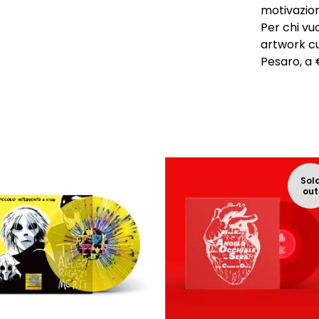
motivazio
Per chi vuo
artwork cu
Pesaro, a 
Sol
out