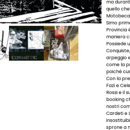
ma durante
quello che
Motobecane
Simo prim
Provincia 
maniera c
Possiede u
Conquiste,
arpeggio e
come la pr
poiché cus
Con la pre
Fazi e Cel
Rossi e il
booking ch
nostri com
Cardeti e 
insostitui
sprone a m