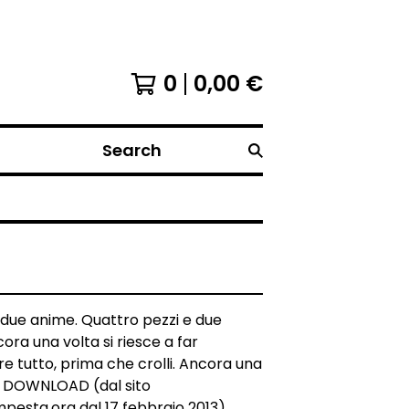
0
0,00
€
Search
due anime. Quattro pezzi e due
ora una volta si riesce a far
 tutto, prima che crolli. Ancora una
E DOWNLOAD (dal sito
esta.org dal 17 febbraio 2013).