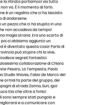
 la ritirata portiamoci via tutto
 non va. È il momento di farlo.
 è un regalino che ci ha lasciato
a di andarsene.
è un pezzo che ci ha stupito in una
he non accadeva da tempo!
na magia strana. Era uno scarto di
 poi ci abbiamo aggiunto un
d è diventato questa cosa! Parla di
ovincia può stupire chi la vive,
todisce segreti fantastici.
ziosissima collaborazione di Chiara
este Pesaro, La Tempesta, Paolo
 suo Studio Waves, Fabio de Marco del
e ormai fa parte del gruppo, dei
pagni di strada Zanna, Suri, Igor
Luca Ess che oltre a fonici
bili sono sempre stati pungolo e
igliorarsi e a comunicare con