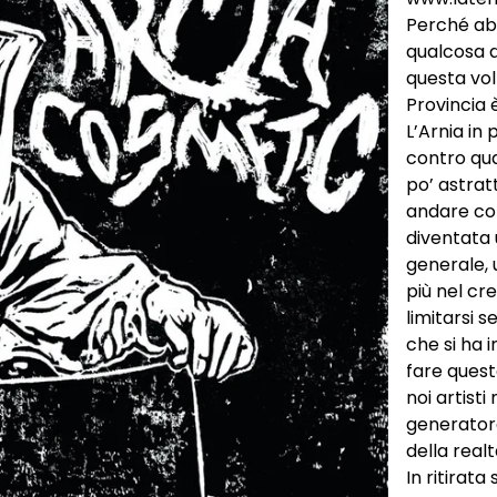
Perché ab
qualcosa d
questa vol
Provincia
L’Arnia in
contro qua
po’ astrat
andare co
diventata
generale, 
più nel cr
limitarsi 
che si ha 
fare quest
noi artist
generatore
della realt
In ritirat