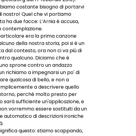
biamo costante bisogno di portarvi
i nostro! Quel che vi portiamo
ta ha due facce: L’Arnia è accusa,
 è contemplazione.
 particolare era la prima canzone
lcuno della nostra storia, poi si è un
ta dal contesto, ora non ci va più di
ntro qualcuno. Diciamo che è
 uno sprone contro un andazzo
un richiamo a impegnarsi un po' di
eare qualcosa di bello, e non a
semplicemente a descrivere quello
intorno, perché molto presto per
o sarà sufficiente un'applicazione, e
i non vorremmo essere sostituiti da un
 automatico di descrizioni ironiche
à.
a significa questo: stiamo scappando,