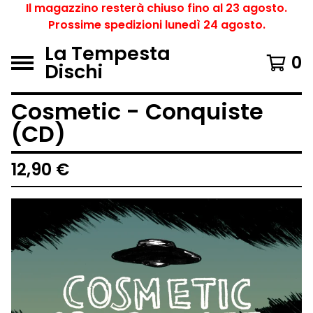
Il magazzino resterà chiuso fino al 23 agosto.
Prossime spedizioni lunedì 24 agosto.
La Tempesta
0
Dischi
Cosmetic - Conquiste
(CD)
12,90
€