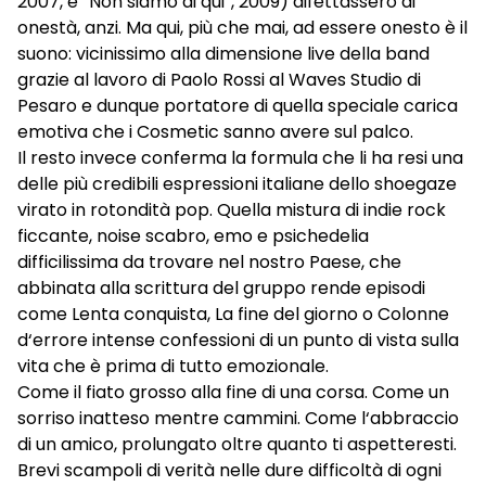
2007, e “Non siamo di qui”, 2009) difettassero di
onestà, anzi. Ma qui, più che mai, ad essere onesto è il
suono: vicinissimo alla dimensione live della band
grazie al lavoro di Paolo Rossi al Waves Studio di
Pesaro e dunque portatore di quella speciale carica
emotiva che i Cosmetic sanno avere sul palco.
Il resto invece conferma la formula che li ha resi una
delle più credibili espressioni italiane dello shoegaze
virato in rotondità pop. Quella mistura di indie rock
ficcante, noise scabro, emo e psichedelia
difficilissima da trovare nel nostro Paese, che
abbinata alla scrittura del gruppo rende episodi
come Lenta conquista, La fine del giorno o Colonne
d‘errore intense confessioni di un punto di vista sulla
vita che è prima di tutto emozionale.
Come il fiato grosso alla fine di una corsa. Come un
sorriso inatteso mentre cammini. Come l‘abbraccio
di un amico, prolungato oltre quanto ti aspetteresti.
Brevi scampoli di verità nelle dure difficoltà di ogni