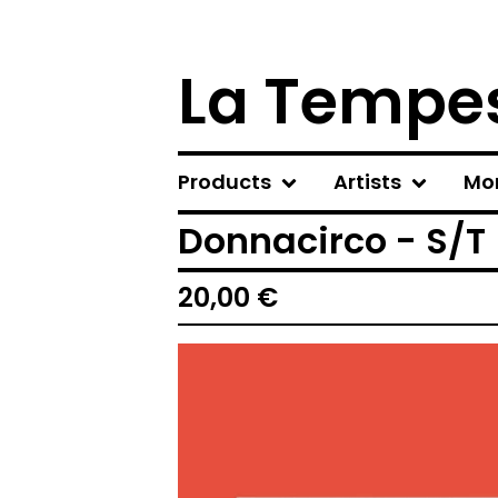
La Tempes
Products
Artists
Mo
Donnacirco - S/T 
20,00
€