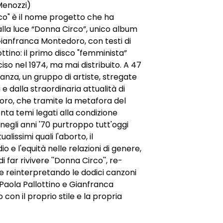
Menozzi)
o" è il nome progetto che ha
alla luce “Donna Circo”, unico album
 Gianfranca Montedoro, con testi di
ottino: il primo disco "femminista”
nciso nel 1974, ma mai distribuito. A 47
tanza, un gruppo di artiste, stregate
 e dalla straordinaria attualità di
oro, che tramite la metafora del
onta temi legati alla condizione
negli anni '70 purtroppo tutt'oggi
alissimi quali l'aborto, il
o e l'equità nelle relazioni di genere,
i far rivivere ''Donna Circo'', re-
e reinterpretando le dodici canzoni
 Paola Pallottino e Gianfranca
con il proprio stile e la propria