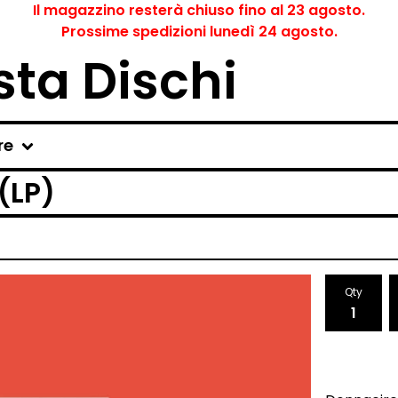
Il magazzino resterà chiuso fino al 23 agosto.
Prossime spedizioni lunedì 24 agosto.
ta Dischi
re
(LP)
Qty