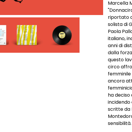
Marcella 
"Donnacirc
riportato 
solista di
Paola Pall
italiano, i
anni di dis
dalla forza
questo lav
circo affr
femminile 
ancora attu
femminicidi
ha deciso d
incidendo 
scritte da
Montedoro 
sensibilità.