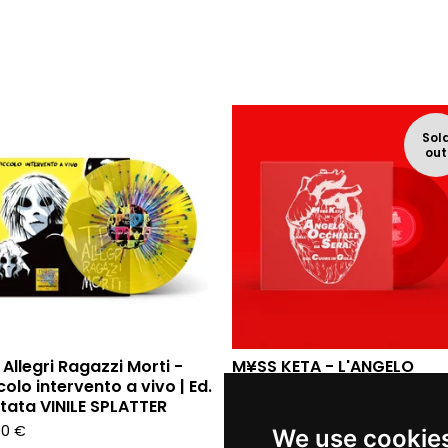
Sol
out
 Allegri Ragazzi Morti -
M¥SS KETA - L'ANGELO
colo intervento a vivo | Ed.
DALL'OCCHIALE DA SERA: 
itata VINILE SPLATTER
CUORE IN GOLA (Ed. limita
555 copie LP)
00
€
We use cookie