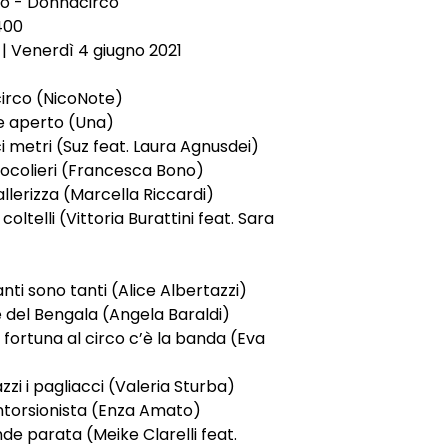
o - Donnacirco
400
 | Venerdì 4 giugno 2021
irco (NicoNote)
e aperto (Una)
ci metri (Suz feat. Laura Agnusdei)
giocolieri (Francesca Bono)
allerizza (Marcella Riccardi)
coltelli (Vittoria Burattini feat. Sara
fanti sono tanti (Alice Albertazzi)
re del Bengala (Angela Baraldi)
 fortuna al circo c’è la banda (Eva
zzi i pagliacci (Valeria Sturba)
ntorsionista (Enza Amato)
nde parata (Meike Clarelli feat.