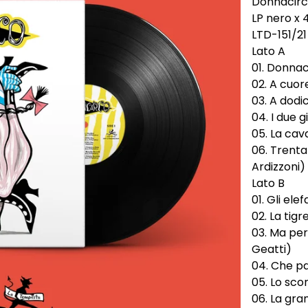
Donnacirc
LP nero x 
LTD-151/21
Lato A
01. Donnac
02. A cuor
03. A dodi
04. I due 
05. La cav
06. Trenta 
Ardizzoni)
Lato B
01. Gli ele
02. La tig
03. Ma per
Geatti)
04. Che pa
05. Lo sco
06. La gra