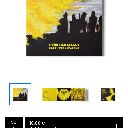
Qty
16,00
€