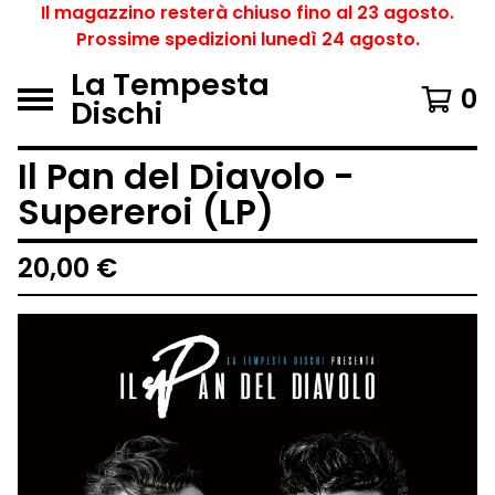
Il magazzino resterà chiuso fino al 23 agosto.
Prossime spedizioni lunedì 24 agosto.
La Tempesta
0
Dischi
Il Pan del Diavolo -
Supereroi (LP)
20,00
€