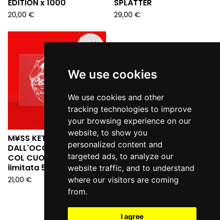
EDITION x 1000
SPLATTER
20,00
€
29,00
€
Sold
out
We use cookies
We use cookies and other
tracking technologies to improve
your browsing experience on our
website, to show you
M¥SS KETA - L'ANGELO
personalized content and
DALL'OCCHIALE DA SERA:
targeted ads, to analyze our
COL CUORE IN GOLA (Ed.
limitata 555 copie LP)
website traffic, and to understand
21,00
€
where our visitors are coming
from.
I agree