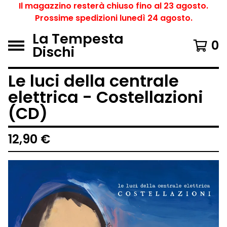
Il magazzino resterà chiuso fino al 23 agosto.
Prossime spedizioni lunedì 24 agosto.
La Tempesta
0
Dischi
Le luci della centrale
elettrica - Costellazioni
(CD)
12,90
€