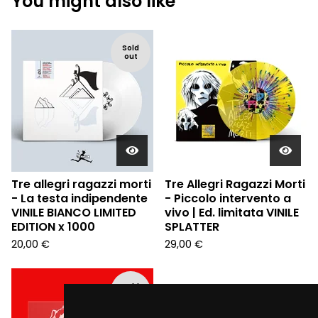
You might also like
Sold
out
Tre allegri ragazzi morti
Tre Allegri Ragazzi Morti
- La testa indipendente
- Piccolo intervento a
VINILE BIANCO LIMITED
vivo | Ed. limitata VINILE
EDITION x 1000
SPLATTER
20,00
€
29,00
€
Sold
out