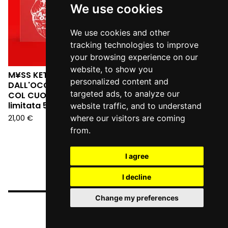
We use cookies
We use cookies and other
tracking technologies to improve
your browsing experience on our
website, to show you
M¥SS KETA - L'ANGELO
personalized content and
DALL'OCCHIALE DA SERA:
targeted ads, to analyze our
COL CUORE IN GOLA (Ed.
limitata 555 copie LP)
website traffic, and to understand
21,00
€
where our visitors are coming
from.
I agree
I decline
Change my preferences