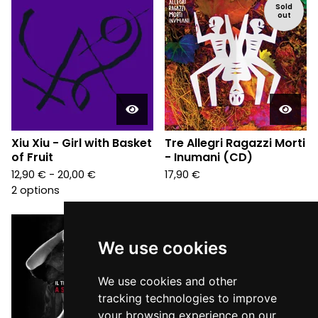
Sold
out
Xiu Xiu - Girl with Basket
Tre Allegri Ragazzi Morti
of Fruit
- Inumani (CD)
12,90
€
- 20,00
€
17,90
€
2 options
We use cookies
We use cookies and other
tracking technologies to improve
your browsing experience on our