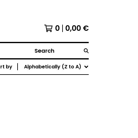
0
0,00
€
Search
rt by
Alphabetically (Z to A)