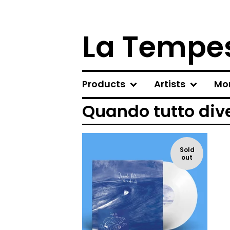
La Tempes
Products
Artists
Mo
Quando tutto div
Sold
out