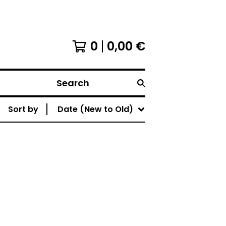
0
0,00
€
Search
Sort by
Date (New to Old)