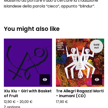
Massimo da portare il duo a cercare la traduzione
islandese della parola “cieco”, appunto “blindur”.
You might also like
Sold
out
Xiu Xiu - Girl with Basket
Tre Allegri Ragazzi Morti
of Fruit
- Inumani (CD)
12,90
€
- 20,00
€
17,90
€
2 options