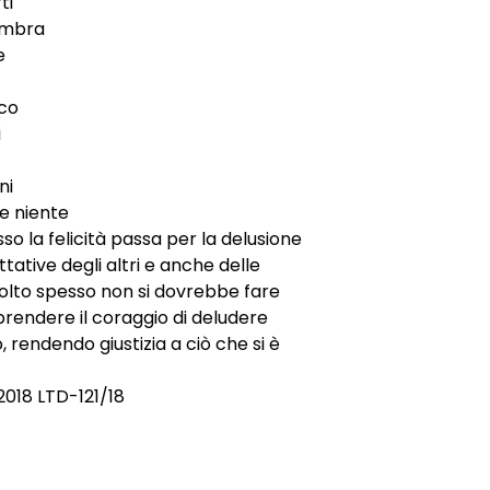
ti
ombra
e
co
i
ni
ce niente
so la felicità passa per la delusione
tative degli altri e anche delle
olto spesso non si dovrebbe fare
prendere il coraggio di deludere
, rendendo giustizia a ciò che si è
018 LTD-121/18