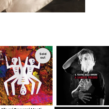
Sold
out