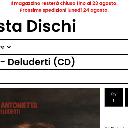
Il magazzino resterà chiuso fino al 23 agosto.
Prossime spedizioni lunedì 24 agosto.
ta Dischi
re
- Deluderti (CD)
Qty