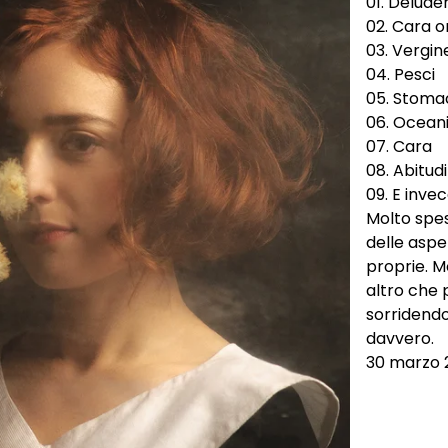
01. Deluder
02. Cara 
03. Vergin
04. Pesci
05. Stoma
06. Ocean
07. Cara
08. Abitudi
09. E inve
Molto spes
delle aspet
proprie. M
altro che 
sorridendo
davvero.
30 marzo 2