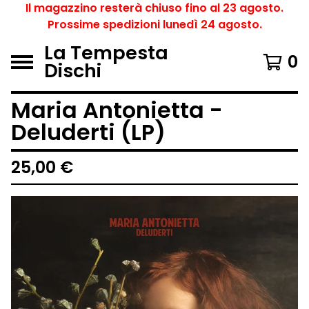
Il magazzino resterà chiuso fino al 23 agosto.
Prossime spedizioni lunedì 24 agosto.
La Tempesta
0
Dischi
Maria Antonietta -
Deluderti (LP)
25,00
€