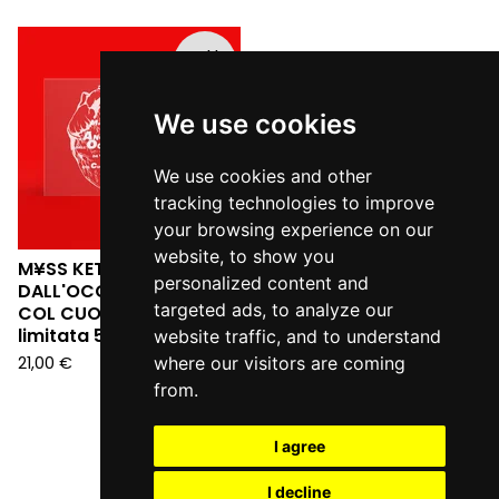
Sold
out
We use cookies
We use cookies and other
tracking technologies to improve
your browsing experience on our
website, to show you
M¥SS KETA - L'ANGELO
personalized content and
DALL'OCCHIALE DA SERA:
targeted ads, to analyze our
COL CUORE IN GOLA (Ed.
limitata 555 copie LP)
website traffic, and to understand
21,00
€
where our visitors are coming
from.
I agree
I decline