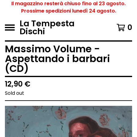
Il magazzino resterà chiuso fino al 23 agosto.
Prossime spedizioni lunedì 24 agosto.
La Tempesta
0
Dischi
Massimo Volume -
Aspettando i barbari
(CD)
12,90
€
Sold out