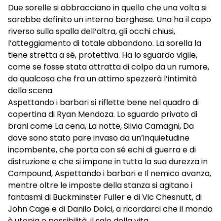
Due sorelle si abbracciano in quello che una volta si
sarebbe definito un interno borghese. Una ha il capo
riverso sulla spalla dell’altra, gli occhi chiusi,
l’atteggiamento di totale abbandono. La sorella la
tiene stretta a sé, protettiva. Ha lo sguardo vigile,
come se fosse stata attratta di colpo da un rumore,
da qualcosa che fra un attimo spezzerà l’intimità
della scena.
Aspettando i barbari si riflette bene nel quadro di
copertina di Ryan Mendoza. Lo sguardo privato di
brani come La cena, La notte, Silvia Camagni, Da
dove sono stato pare invaso da un’inquietudine
incombente, che porta con sé echi di guerra e di
distruzione e che si impone in tutta la sua durezza in
Compound, Aspettando i barbari e Il nemico avanza,
mentre oltre le imposte della stanza si agitano i
fantasmi di Buckminster Fuller e di Vic Chesnutt, di
John Cage e di Danilo Dolci, a ricordarci che il mondo
è utopia e possibilità, il sale della vita.