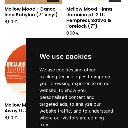
Mellow Mood - Dance
Mellow Mood - Inna
Inna Babylon (7" vinyl)
Jamaica pt. 2 ft.
Hempress Sativa &
8,00
€
Forelock (7")
8,00
€
Sold
out
We use cookies
We use cookies and other
tracking technologies to improve
your browsing experience on our
website, to show you
personalized content and
targeted ads, to analyze our
Mellow Mood - Wipe
Away ft. Jah9 (7")
website traffic, and to understand
8,00
€
where our visitors are coming
from.