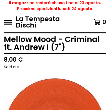
Il magazzino resterà chiuso fino al 23 agosto.
Prossime spedizioni lunedì 24 agosto.
La Tempesta
0
Dischi
Mellow Mood - Criminal
ft. Andrew I (7")
8,00
€
Sold out