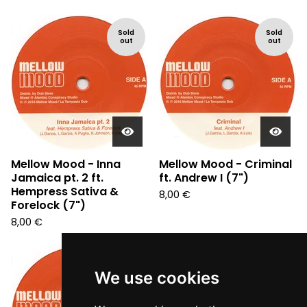
Sold
Sold
out
out
Mellow Mood - Inna
Mellow Mood - Criminal
Jamaica pt. 2 ft.
ft. Andrew I (7")
Hempress Sativa &
8,00
€
Forelock (7")
8,00
€
Sold
out
We use cookies