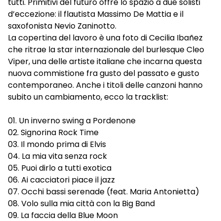
tutti. Primitivi del futuro offre lo spazio a due solisti
d’eccezione: il flautista Massimo De Mattia e il
saxofonista Nevio Zaninotto.
La copertina del lavoro è una foto di Cecilia Ibañez
che ritrae la star internazionale del burlesque Cleo
Viper, una delle artiste italiane che incarna questa
nuova commistione fra gusto del passato e gusto
contemporaneo. Anche i titoli delle canzoni hanno
subito un cambiamento, ecco la tracklist:
01. Un inverno swing a Pordenone
02. Signorina Rock Time
03. Il mondo prima di Elvis
04. La mia vita senza rock
05. Puoi dirlo a tutti exotica
06. Ai cacciatori piace il jazz
07. Occhi bassi serenade (feat. Maria Antonietta)
08. Volo sulla mia città con la Big Band
09. La faccia della Blue Moon