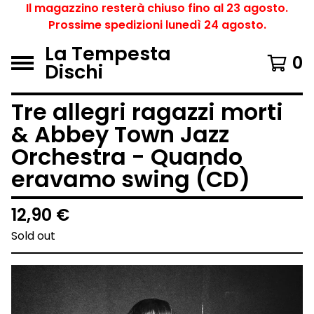
Il magazzino resterà chiuso fino al 23 agosto.
Prossime spedizioni lunedì 24 agosto.
La Tempesta
0
Dischi
Tre allegri ragazzi morti
& Abbey Town Jazz
Orchestra - Quando
eravamo swing (CD)
12,90
€
Sold out