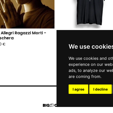
 Allegri Ragazzi Morti -
Tre Allegri Ragazzi Morti -
schera
Maglietta "Scheletro"
00
€
25,00
€
We use cookie
4 options
We use cookies and oth
experience on our webs
ads, to analyze our web
are coming from.
I agree
I decline