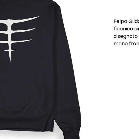
Felpa Gil
l'iconico s
disegnato 
mano front