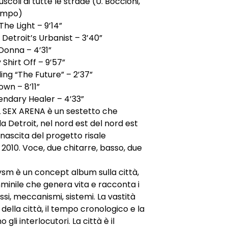
coli di tutte le strade (U. Boccioni,
empo)
The Light – 9’14”
 Detroit’s Urbanist – 3’40”
Donna – 4’31”
 Shirt Off – 9’57”
ling “The Future” – 2’37”
own – 8’11”
endary Healer – 4’33”
 SEX ARENA è un sestetto che
a Detroit, nel nord est del nord est
a nascita del progetto risale
o 2010. Voce, due chitarre, basso, due
sm è un concept album sulla città,
minile che genera vita e racconta i
ssi, meccanismi, sistemi. La vastità
 della città, il tempo cronologico e la
 gli interlocutori. La città è il