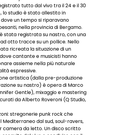
gistrato tutto dal vivo tra il 24 e il 30
, lo studio è stato allestito in
a dove un tempo si riparavano
pesanti, nella provincia di Bergamo.
è stata registrata su nastro, con una
d otto tracce su un pollice. Nello
ata ricreata la situazione di un
 dove cantante e musicisti hanno
nare assieme nella più naturale
lità espressive.
one artistica (dalla pre-produzione
trazione su nastro) è opera di Marco
nnifer Gentle), mixaggio e mastering
 curati da Alberto Roveroni (Q Studio,
oni: stregonerie punk rock che
l Mediterraneo dal sud, soul-ravers,
r camera da letto. Un disco scritto