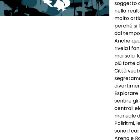
soggetto 
nella realt
molto arti
perché si
dal tempo 
Anche qua
rivela i fa
mai sola:
più forte d
Città vuot
segretamen
divertimen
Esplorare 
sentire gli
centrali e
manuale di
Poliritmi,
sono il ca
Arena e R