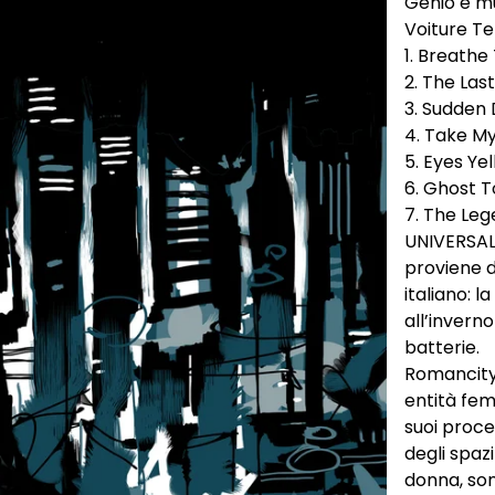
Genio e mus
Voiture T
1. Breathe 
2. The Last
3. Sudden 
4. Take My
5. Eyes Yel
6. Ghost T
7. The Leg
UNIVERSAL
proviene d
italiano: l
all’invern
batterie.
Romancity
entità fem
suoi proce
degli spazi
donna, sono