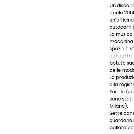
Un disco re
aprile 2014
un’officin
autocarri 
La musica 
macchina a
spazio è st
concerto,
potuto suo
delle moda
La produzi
alla regis
Fasolo (Je
sono stati
Milano).
Sette canz
guardano i
ballate pe