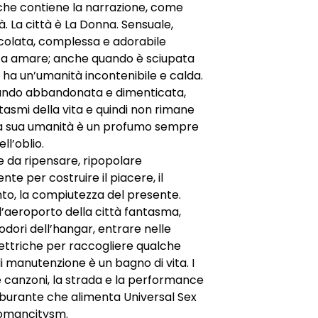
che contiene la narrazione, come
à. La città è La Donna. Sensuale,
colata, complessa e adorabile
 fa amare; anche quando è sciupata
ha un’umanità incontenibile e calda.
ndo abbandonata e dimenticata,
ntasmi della vita e quindi non rimane
 la sua umanità è un profumo sempre
ell’oblio.
e da ripensare, ripopolare
te per costruire il piacere, il
to, la compiutezza del presente.
l’aeroporto della città fantasma,
 odori dell’hangar, entrare nelle
lettriche per raccogliere qualche
 manutenzione è un bagno di vita. I
 le canzoni, la strada e la performance
rburante che alimenta Universal Sex
omancitysm.