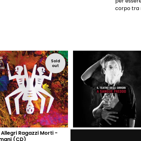
per essere
corpo tra 
Sold
out
 Allegri Ragazzi Morti -
Il Teatro degli Orrori - A
mani (CD)
sangue freddo (CD)