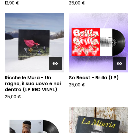
12,90
€
25,00
€
Ricche le Mura - Un
So Beast - Brilla (LP)
ragno, il suo uovo e noi
25,00
€
dentro (LP RED VINYL)
25,00
€