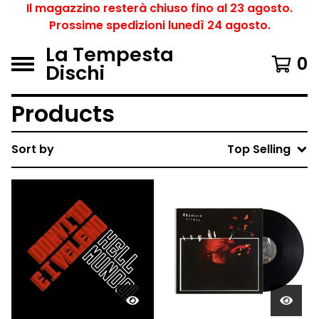
Il magazzino resterà chiuso fino al 23 agosto.
Prossime spedizioni lunedì 24 agosto.
La Tempesta
0
Dischi
Products
Sort by
Top Selling