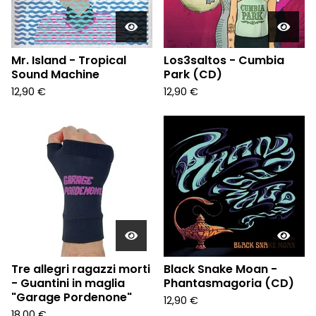
Mr. Island - Tropical
Los3saltos - Cumbia
Sound Machine
Park (CD)
12,90
€
12,90
€
Tre allegri ragazzi morti
Black Snake Moan -
- Guantini in maglia
Phantasmagoria (CD)
"Garage Pordenone"
12,90
€
18,00
€