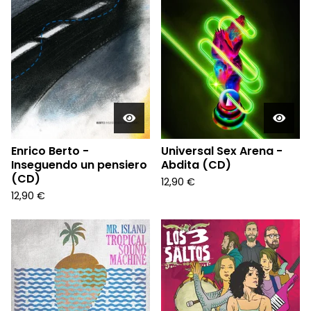
Enrico Berto -
Universal Sex Arena -
Inseguendo un pensiero
Abdita (CD)
(CD)
12,90
€
12,90
€