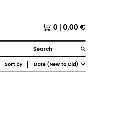
0
0,00
€
Search
Sort by
Date (New to Old)