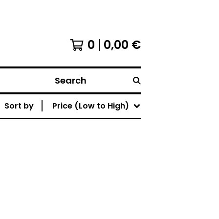
0
0,00
€
Search
Sort by
Price (Low to High)