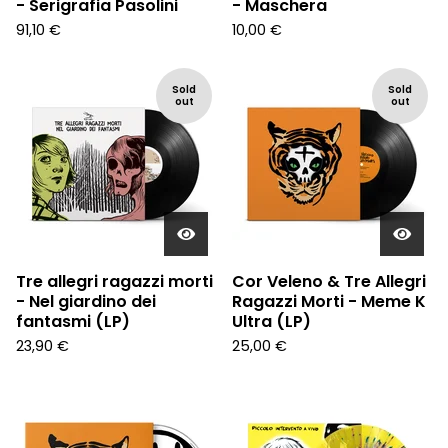
- Serigrafia Pasolini
- Maschera
91,10
€
10,00
€
Sold
Sold
out
out
Tre allegri ragazzi morti
Cor Veleno & Tre Allegri
- Nel giardino dei
Ragazzi Morti - Meme K
fantasmi (LP)
Ultra (LP)
23,90
€
25,00
€