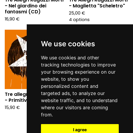
- Nel giardino dei
- Maglietta "Scheletro"
fantasmi (CD)
25,00
€
16,90
€
4 options
We use cookies
We use cookies and other
tracking technologies to improve
your browsing experience on our
website, to show you
personalized content and
targeted ads, to analyze our
Tre allegri ragazzi morti
- Primitivi del dub (CD)
website traffic, and to understand
15,90
€
where our visitors are coming
from.
I agree