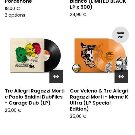
Pordenone"
bianco (LIMITED BLACK
LP x 500)
18,00
€
24,90
€
2 options
Sold
out
Tre Allegri Ragazzi Morti
Cor Veleno & Tre Allegri
e Paolo Baldini DubFiles
Ragazzi Morti - Meme K
- Garage Dub (LP)
Ultra (LP Special
Edition)
25,00
€
35,00
€