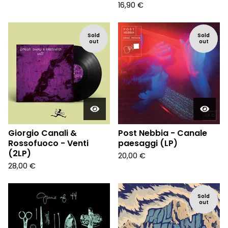
16,90
€
Sold
Sold
out
out
Giorgio Canali &
Post Nebbia - Canale
Rossofuoco - Venti
paesaggi (LP)
(2LP)
20,00
€
28,00
€
Sold
out