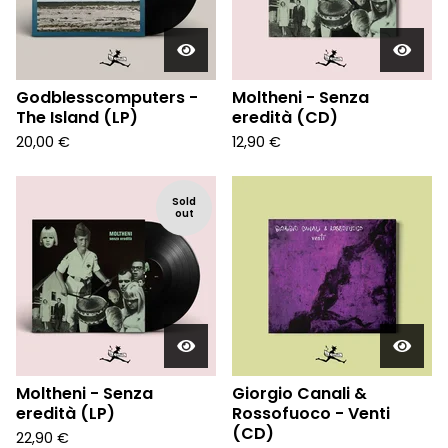
Godblesscomputers -
Moltheni - Senza
The Island (LP)
eredità (CD)
20,00
€
12,90
€
Sold
out
Moltheni - Senza
Giorgio Canali &
eredità (LP)
Rossofuoco - Venti
(CD)
22,90
€