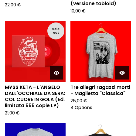
(versione tabloid)
22,00
€
10,00
€
Sold
out
M¥SS KETA - L'ANGELO
Tre allegri ragazzi morti
DALL'OCCHIALE DA SERA:
- Maglietta "Classica"
COL CUORE IN GOLA (Ed.
25,00
€
limitata 555 copie LP)
4 Options
21,00
€