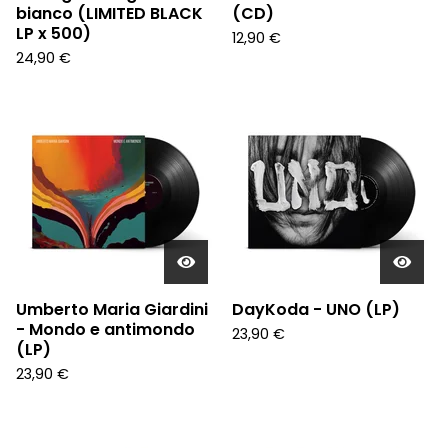
bianco (LIMITED BLACK
(CD)
LP x 500)
12,90
€
24,90
€
Umberto Maria Giardini
DayKoda - UNO (LP)
- Mondo e antimondo
23,90
€
(LP)
23,90
€