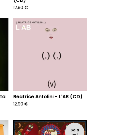
(CD)
12,90
€
ita
Beatrice Antolini - L'AB (CD)
12,90
€
Sold
out