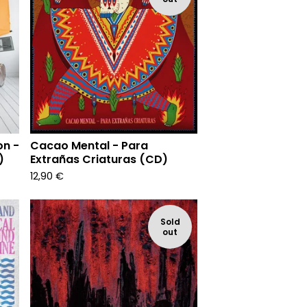
on -
Cacao Mental - Para
)
Extrañas Criaturas (CD)
12,90
€
Sold
out