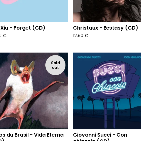
 Xiu - Forget (CD)
Christaux - Ecstasy (CD)
90
€
12,90
€
Sold
out
os du Brasil - Vida Eterna
Giovanni Succi - Con