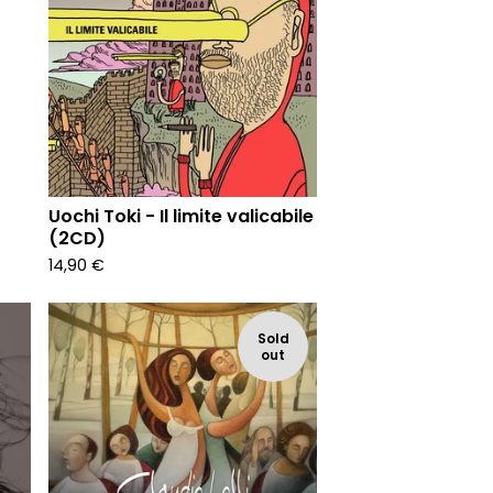
Uochi Toki - Il limite valicabile
(2CD)
14,90
€
Sold
out