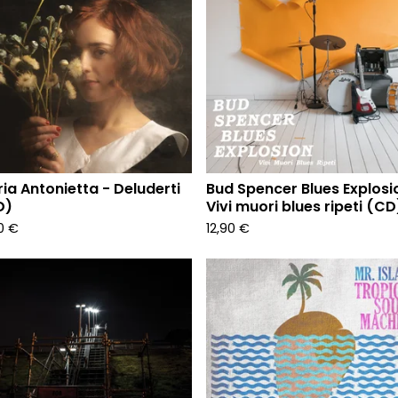
ia Antonietta - Deluderti
Bud Spencer Blues Explosi
D)
Vivi muori blues ripeti (CD
90
€
12,90
€