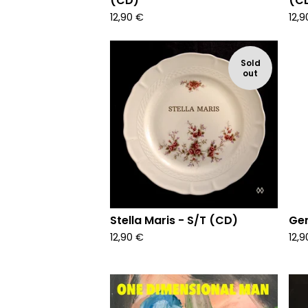
(CD)
(C
12,90
€
12,
Sold
out
Stella Maris - S/T (CD)
Gen
12,90
€
12,