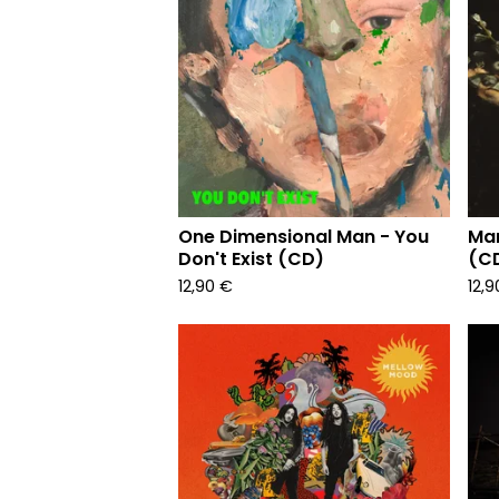
One Dimensional Man - You
Mar
Don't Exist (CD)
(C
12,90
€
12,