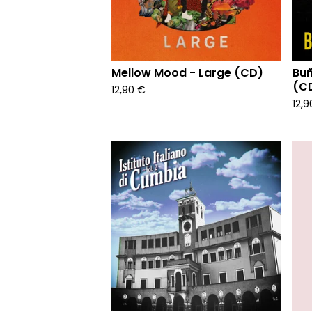
Mellow Mood - Large (CD)
Buñ
(C
12,90
€
12,