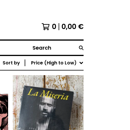
0
0,00
€
Search
Sort by
Price (High to Low)