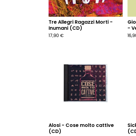
Tre Allegri Ragazzi Morti -
Gio
Inumani (CD)
- V
17,90
€
16,
Alosi - Cose molto cattive
Sic
(CD)
(C