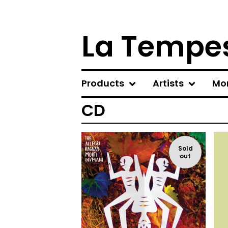
La Tempes
Products
Artists
Mo
CD
Sold
out