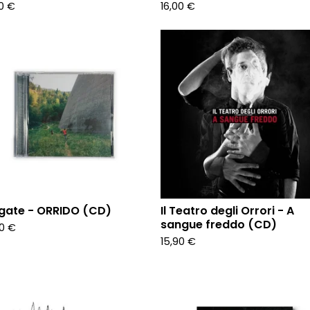
00
€
16,00
€
gate - ORRIDO (CD)
Il Teatro degli Orrori - A
sangue freddo (CD)
90
€
15,90
€