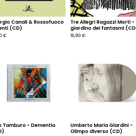
rgio Canali & Rossofuoco
Tre Allegri Ragazzi Morti -
enti (CD)
giardino dei fantasmi (CD
90
€
16,90
€
k Tamburo - Dementia
Umberto Maria Giardini -
D)
Olimpo diverso (CD)