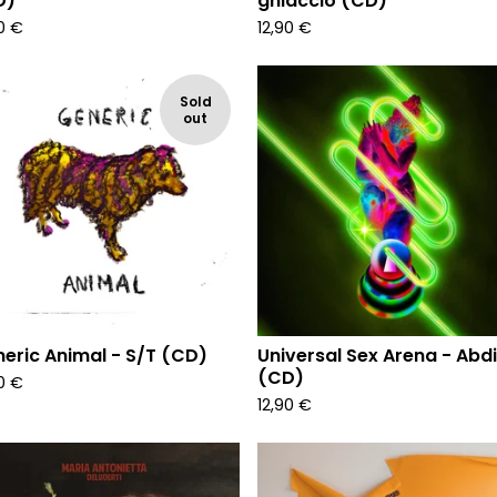
D)
ghiaccio (CD)
90
€
12,90
€
Sold
out
eric Animal - S/T (CD)
Universal Sex Arena - Abd
(CD)
90
€
12,90
€