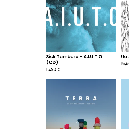
Sick Tamburo - A.I.U.T.O.
Uoc
(CD)
15,
15,90
€