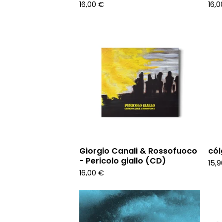
16,00
€
16,
Giorgio Canali & Rossofuoco
cól
- Pericolo giallo (CD)
15,
16,00
€