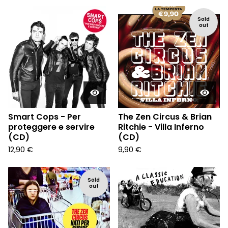
Sold
out
Smart Cops - Per
The Zen Circus & Brian
proteggere e servire
Ritchie - Villa Inferno
(CD)
(CD)
12,90
€
9,90
€
Sold
out