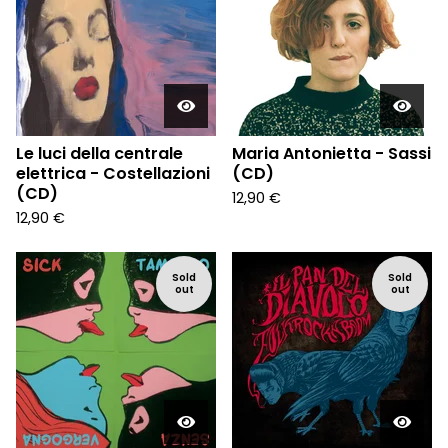
Le luci della centrale
Maria Antonietta - Sassi
elettrica - Costellazioni
(CD)
(CD)
12,90
€
12,90
€
Sold
Sold
out
out