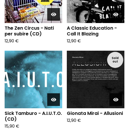
The Zen Circus - Nati
A Classic Education -
per subire (CD)
Call It Blazing
12,90
€
12,90
€
Sold
out
Sick Tamburo - A.I.U.T.O.
Gionata Mirai - Allusioni
(CD)
12,90
€
15,90
€