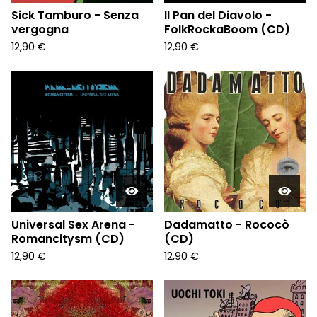
Sick Tamburo - Senza
Il Pan del Diavolo -
vergogna
FolkRockaBoom (CD)
12,90
€
12,90
€
Universal Sex Arena -
Dadamatto - Rococò
Romancitysm (CD)
(CD)
12,90
€
12,90
€