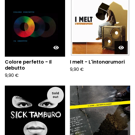
Colore perfetto - Il
I melt - L'intonarumori
debutto
9,90
€
9,90
€
Sold
out