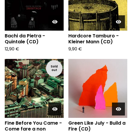
Bachi da Pietra -
Hardcore Tamburo -
Quintale (CD)
Kleiner Mann (CD)
12,90
€
9,90
€
Sold
out
Fine Before You Came -
Green Like July - Build a
Come fare a non
Fire (CD)