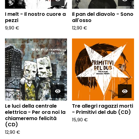
I melt - Il nostro cuore a
Il pan del diavolo - Sono
pezzi
all'osso
9,90
€
12,90
€
Le luci della centrale
Tre allegri ragazzi morti
elettrica - Per ora noi la
- Primitivi del dub (CD)
chiameremo felicità
15,90
€
(CD)
12,90
€