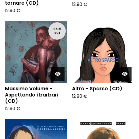
tornare (CD)
12,90
€
12,90
€
Sold
out
Massimo Volume -
Altro - Sparso (CD)
Aspettando i barbari
12,90
€
(CD)
12,90
€