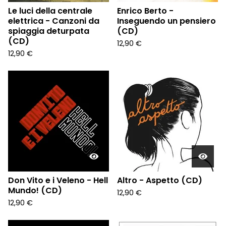
Le luci della centrale
Enrico Berto -
elettrica - Canzoni da
Inseguendo un pensiero
spiaggia deturpata
(CD)
(CD)
12,90
€
12,90
€
Don Vito e i Veleno - Hell
Altro - Aspetto (CD)
Mundo! (CD)
12,90
€
12,90
€