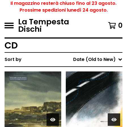
Il magazzino resterà chiuso fino al 23 agosto.
Prossime spedizioni lunedì 24 agosto.
La Tempesta
0
Dischi
CD
Sort by
Date (Old to New)