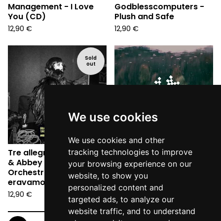
Management - I Love
Godblesscomputers -
You (CD)
Plush and Safe
12,90
€
12,90
€
Sold
out
We use cookies
We use cookies and other
Tre allegri ragazzi morti
tracking technologies to improve
Erio - Für El (CD)
& Abbey Town Jazz
your browsing experience on our
12,90
€
Orchestra - Quando
website, to show you
eravamo swing (CD)
personalized content and
12,90
€
targeted ads, to analyze our
website traffic, and to understand