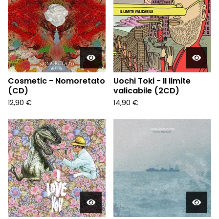
Cosmetic - Nomoretato
Uochi Toki - Il limite
(CD)
valicabile (2CD)
12,90
€
14,90
€