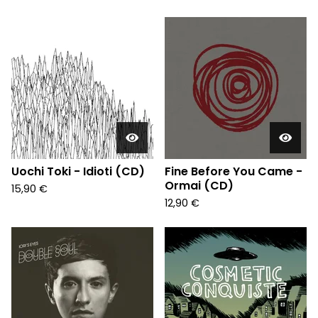
Uochi Toki - Idioti (CD)
Fine Before You Came -
Ormai (CD)
15,90
€
12,90
€