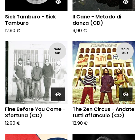
Sick Tamburo - Sick
Il Cane - Metodo di
Tamburo
danza (CD)
12,90
€
9,90
€
Sold
Sold
out
out
Fine Before You Came -
The Zen Circus - Andate
Sfortuna (CD)
tutti affanculo (CD)
12,90
€
12,90
€